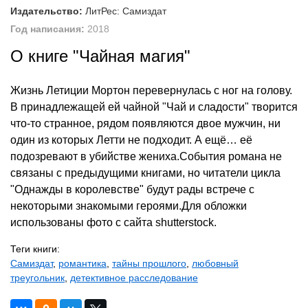
Издательство:
ЛитРес: Самиздат
Год написания:
2018
О книге "Чайная магия"
Жизнь Летиции Мортон перевернулась с ног на голову.
В принадлежащей ей чайной "Чай и сладости" творится
что-то странное, рядом появляются двое мужчин, ни
один из которых Летти не подходит. А ещё… её
подозревают в убийстве жениха.События романа не
связаны с предыдущими книгами, но читатели цикла
"Однажды в королевстве" будут рады встрече с
некоторыми знакомыми героями.Для обложки
использованы фото с сайта shutterstock.
Теги книги:
Самиздат
,
романтика
,
тайны прошлого
,
любовный
треугольник
,
детективное расследование