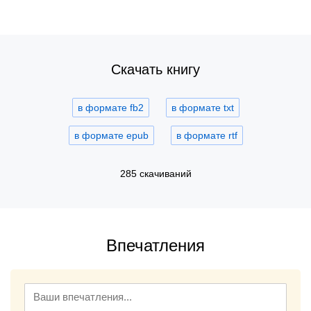
Скачать книгу
в формате fb2
в формате txt
в формате epub
в формате rtf
285 скачиваний
Впечатления