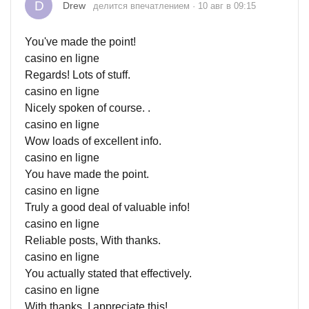
D
Drew
делится впечатлением · 10 авг в 09:15
You've made the point!
casino en ligne
Regards! Lots of stuff.
casino en ligne
Nicely spoken of course. .
casino en ligne
Wow loads of excellent info.
casino en ligne
You have made the point.
casino en ligne
Truly a good deal of valuable info!
casino en ligne
Reliable posts, With thanks.
casino en ligne
You actually stated that effectively.
casino en ligne
With thanks, I appreciate this!