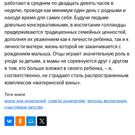
работают в среднем по двадцать девять часов в
неделю, проводя как минимум один день с родными и
находя время для самих себя. Будучи людьми
довольно консервативными, в воспитании голландцы
придерживаются традиционных семейных ценностей,
дополняя их уважением как к личности ребенка, так и к
личности матери, жизнь которой не заканчивается с
рождением малыша. Отцы играют значительную роль в
уходе за детьми, а мамы не соревнуются друг с другом
в том, кто больше вложил в своего ребенка, – и,
соответственно, не страдают столь распространенным
комплексом «материнской вины».
Теги книги:
книги для родителей
,
советы родителям
,
методы воспитания
,
счастливое детство