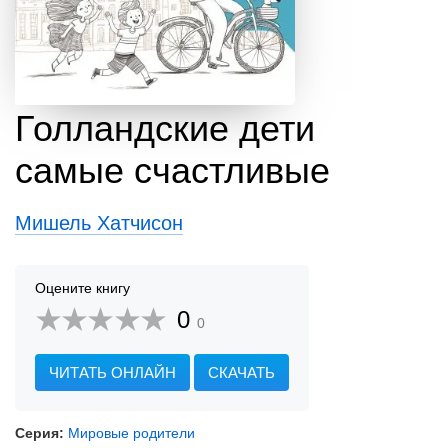
Голландские дети
самые счастливые
Мишель Хатчисон
Оцените книгу
0
0
ЧИТАТЬ ОНЛАЙН
СКАЧАТЬ
Серия:
Мировые родители