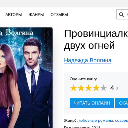
АВТОРЫ
ЖАНРЫ
ОТЗЫВЫ
Провинциалк
двух огней
Надежда Волгина
Оцените книгу
4
3
ЧИТАТЬ ОНЛАЙН
СКА
Жанр:
любовные романы
,
совре
Год издания:
2018