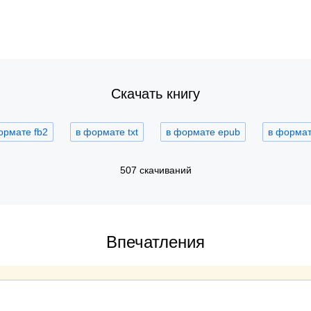
Скачать книгу
ормате fb2
в формате txt
в формате epub
в формате
507 скачиваний
Впечатления