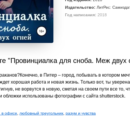
Издательство:
ЛитРес: Самизда
Год написания:
2018
ге "Провинциалка для сноба. Меж двух 
раканов?Конечно, в Питер – город, побывать в котором мечт
ждет хорошая работа и новая жизнь. Только вот, ты уверена,
игнув, не ворвутся в новую, сметая на своем пути все то, 
и обложки использованы фотографии с сайта shutterstock.
 в офисе
,
любовный треугольник
,
разум и чувства