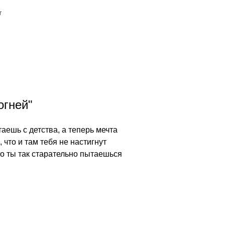
т
огней"
аешь с детства, а теперь мечта
 что и там тебя не настигнут
что ты так старательно пытаешься