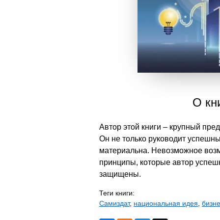
О кн
Автор этой книги – крупный пре
Он не только руководит успешны
материальна. Невозможное возмо
принципы, которые автор успеш
защищены.
Теги книги:
Самиздат
,
национальная идея
,
бизн