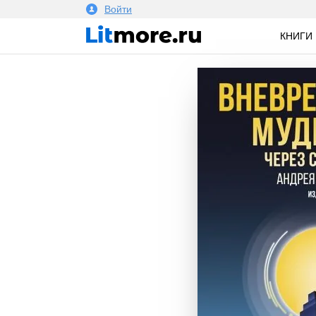
Войти
КНИГИ