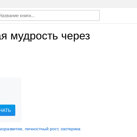
я мудрость через
ЧАТЬ
моразвитие, личностный рост
,
эзотерика