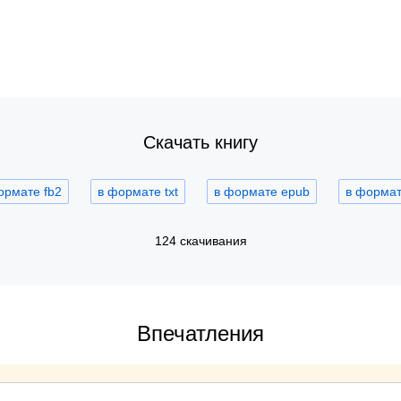
Скачать книгу
ормате fb2
в формате txt
в формате epub
в формате
124 скачивания
Впечатления