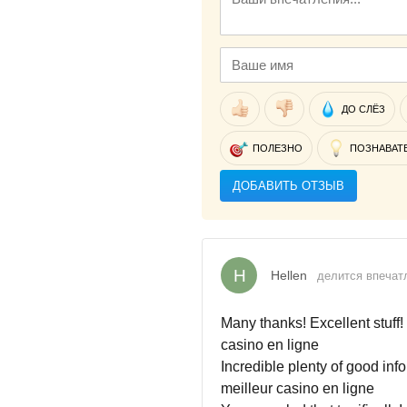
ДО СЛЁЗ
ПОЛЕЗНО
ПОЗНАВАТ
ДОБАВИТЬ ОТЗЫВ
H
Hellen
делится впечатл
Many thanks! Excellent stuff!
casino en ligne
Incredible plenty of good info
meilleur casino en ligne