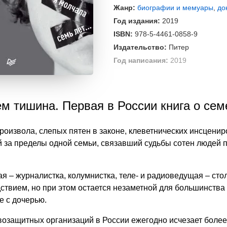
Жанр:
биографии и мемуары
,
до
Год издания:
2019
ISBN:
978-5-4461-0858-9
Издательство:
Питер
Год написания:
2019
ем тишина. Первая в России книга о се
произвола, слепых пятен в законе, клеветнических инсцени
за пределы одной семьи, связавший судьбы сотен людей по
я – журналистка, колумнистка, теле- и радиоведущая – сто
твием, но при этом остается незаметной для большинства 
е с дочерью.
защитных организаций в России ежегодно исчезает более