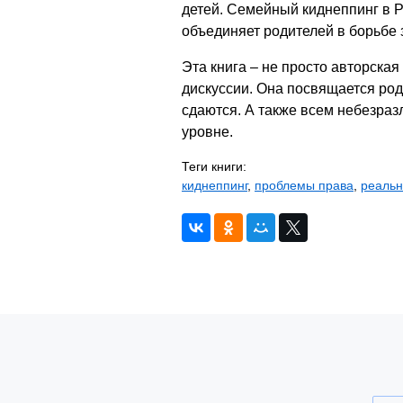
детей. Семейный киднеппинг в Р
объединяет родителей в борьбе з
Эта книга – не просто авторска
дискуссии. Она посвящается род
сдаются. А также всем небезра
уровне.
Теги книги:
киднеппинг
,
проблемы права
,
реальн