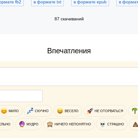
ормате fb2
в формате txt
в формате epub
в формате
87 скачиваний
Впечатления
МИЛО
СКУЧНО
ВЕСЕЛО
НЕ ОТОРВАТЬСЯ
ЕЛЬНО
МУДРО
НИЧЕГО НЕПОНЯТНО
СТРАШНО