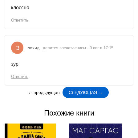
клоссно
Ответить
З
зохид
делится впечатлением · 9 авг в 17:15
зур
Ответить
← предыдущая
СЛЕДУЮЩАЯ →
Похожие книги