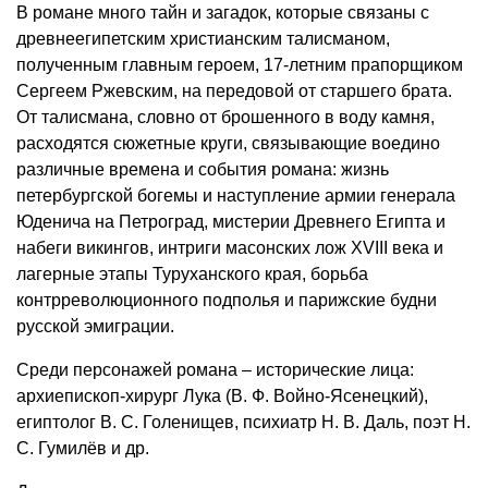
В романе много тайн и загадок, которые связаны с
древнеегипетским христианским талисманом,
полученным главным героем, 17-летним прапорщиком
Сергеем Ржевским, на передовой от старшего брата.
От талисмана, словно от брошенного в воду камня,
расходятся сюжетные круги, связывающие воедино
различные времена и события романа: жизнь
петербургской богемы и наступление армии генерала
Юденича на Петроград, мистерии Древнего Египта и
набеги викингов, интриги масонских лож XVIII века и
лагерные этапы Туруханского края, борьба
контрреволюционного подполья и парижские будни
русской эмиграции.
Среди персонажей романа – исторические лица:
архиепископ-хирург Лука (В. Ф. Войно-Ясенецкий),
египтолог В. С. Голенищев, психиатр Н. В. Даль, поэт Н.
С. Гумилёв и др.