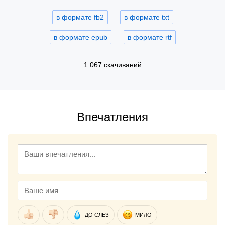
в формате fb2
в формате txt
в формате epub
в формате rtf
1 067 скачиваний
Впечатления
ДО СЛЁЗ
МИЛО