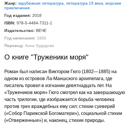
Жанр:
зарубежная литература
,
литература 19 века
,
морские
приключения
Год издания:
2018
ISBN:
978-5-4484-7311-1
Издательство:
ВЕЧЕ
Год написания:
1866
Перевод:
Анна Худадова
О книге "Труженики моря"
Роман был написан Виктором Гюго (1802—1885) на
одном из островов Ла-Маншского архипелага, где
писатель провел в изгнании девятнадцать лет. На
«Тружеников моря» Гюго смотрел как на завершающую
часть трилогии, где изображается борьба человека
против трех враждебных ему сил: стихии суеверий
(«Собор Парижской Богоматери»), социальной стихии
(«Отверженные») и, наконец, стихии природы.