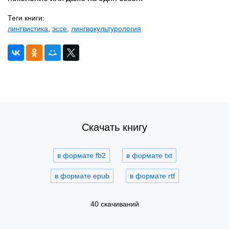
Теги книги:
лингвистика
,
эссе
,
лингвокультурология
Скачать книгу
в формате fb2
в формате txt
в формате epub
в формате rtf
40 скачиваний