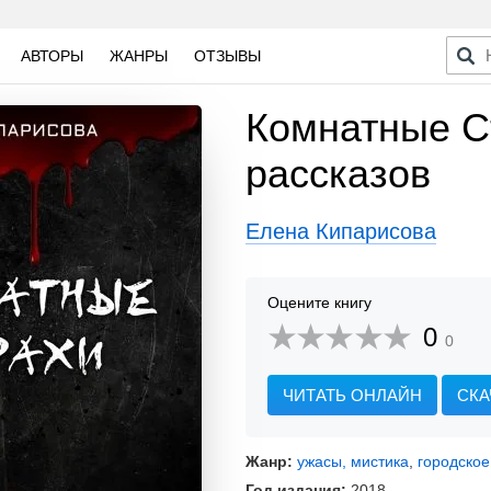
АВТОРЫ
ЖАНРЫ
ОТЗЫВЫ
Комнатные С
рассказов
Елена Кипарисова
Оцените книгу
0
0
ЧИТАТЬ ОНЛАЙН
СКА
Жанр:
ужасы, мистика
,
городское
Год издания:
2018