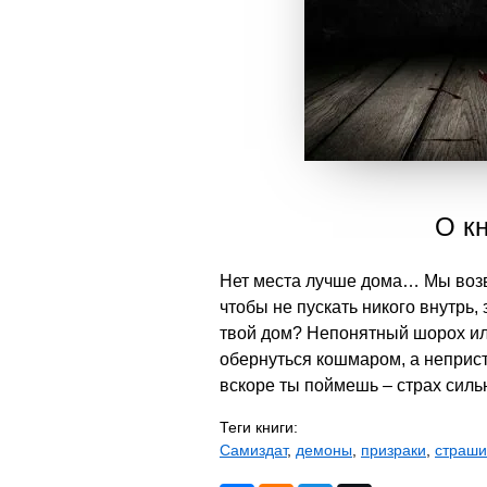
О кн
Нет места лучше дома… Мы возво
чтобы не пускать никого внутрь,
твой дом? Непонятный шорох или
обернуться кошмаром, а непристу
вскоре ты поймешь – страх сил
Теги книги:
Самиздат
,
демоны
,
призраки
,
страши