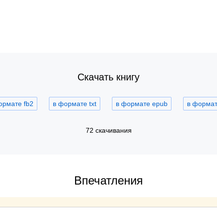
Скачать книгу
ормате fb2
в формате txt
в формате epub
в формате
72 скачивания
Впечатления