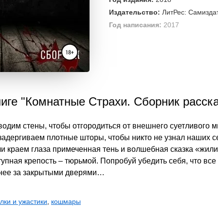
Издательство:
ЛитРес: Самизда
Год написания:
2017
иге "Комнатные Страхи. Сборник расск
дим стены, чтобы отгородиться от внешнего суетливого м
 задергиваем плотные шторы, чтобы никто не узнал наших с
 краем глаза примеченная тень и волшебная сказка «жили
пная крепость – тюрьмой. Попробуй убедить себя, что все э
ьнее за закрытыми дверями…
лки и ужастики
,
кошмары