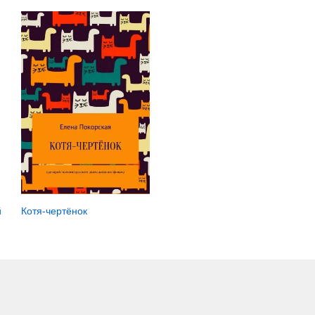
Котя-чертёнок
й