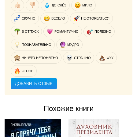
ДО СЛЁЗ
МИЛО
СКУЧНО
ВЕСЕЛО
НЕ ОТОРВАТЬСЯ
В ОТПУСК
РОМАНТИЧНО
ПОЛЕЗНО
ПОЗНАВАТЕЛЬНО
МУДРО
НИЧЕГО НЕПОНЯТНО
СТРАШНО
ФУУ
ОГОНЬ
ДОБАВИТЬ ОТЗЫВ
Похожие книги