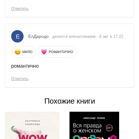
Ответить
Е
ЕлДародо
делится впечатлением · 6 авг в 17:22
МИЛО
РОМАНТИЧНО
романтично
Ответить
Похожие книги