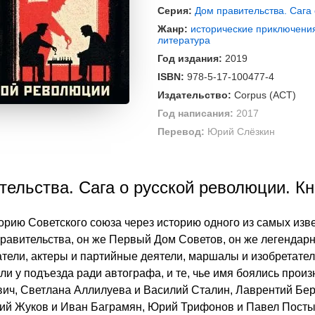
Серия:
Дом правительства. Сага
Жанр:
исторические приключени
литература
Год издания:
2019
ISBN:
978-5-17-100477-4
Издательство:
Corpus (АСТ)
Год написания:
2017
Перевод:
Юрий Слёзкин
тельства. Сага о русской революции. Кн
рию Советского союза через историю одного из самых изве
правительства, он же Первый Дом Советов, он же легендар
тели, актеры и партийные деятели, маршалы и изобретател
али у подъезда ради автографа, и те, чье имя боялись прои
ч, Светлана Аллилуева и Василий Сталин, Лаврентий Бер
гий Жуков и Иван Баграмян, Юрий Трифонов и Павел Посты