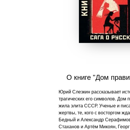
О книге "Дом прави
Юрий Слезкин рассказывает исто
трагических его символов. Дом 
жила элита СССР. Ученые и писа
жертвы, те, кого с восторгом жд
Бедный и Александр Серафимови
Стаханов и Артём Микоян, Геор