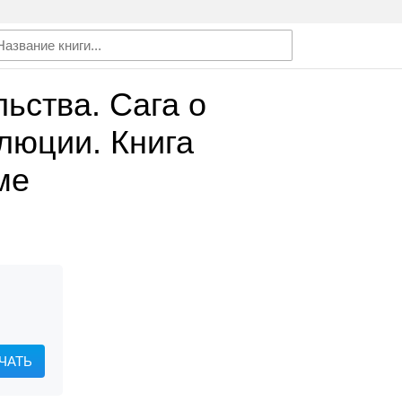
ьства. Сага о
люции. Книга
ме
ЧАТЬ