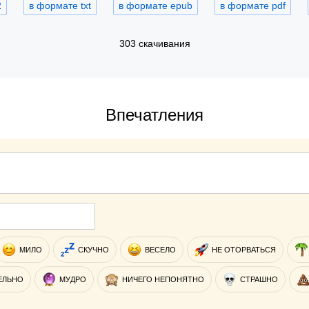
2
в формате txt
в формате epub
в формате pdf
303 скачивания
Впечатления
МИЛО
СКУЧНО
ВЕСЕЛО
НЕ ОТОРВАТЬСЯ
ЕЛЬНО
МУДРО
НИЧЕГО НЕПОНЯТНО
СТРАШНО