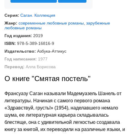
Серия:
Саган. Коллекция
Жанр:
современные любовные романы
,
зарубежные
любовные романы
Год издания:
2019
ISBN:
978-5-389-16816-9
Издательство:
Азбука-Аттикус
Год написания:
1977
Перевод:
Алла Борисова
О книге "Смятая постель"
Франсуазу Саган называли Мадемуазель Шанель от
литературы. Начиная с самого первого романа
«Здравствуй, грусть!» (1954), наделавшего немало
шума, ее литературная карьера складывалась
блестяще, она с удивительной легкостью создавала
книгу за книгой, их переводили на различные языки, и