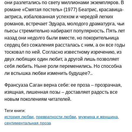
они разлетались по свету миллионами экземпляров. В
романе «Смятая постель» (1977) Беатрис, красавица-
актриса, избалованная успехом и чередой легких
романов, встречает Эдуара, молодого драматурга, чьи
пьесы стремительно набирают популярность. Пять лет
назад они недолго были вместе, но покорительница
сердец без сожаления рассталась с ним, а он все годы
тосковал по ней. Согласно известному изречению, из
двух любящих один любит, а другой лишь позволяет
себя любить. Ныне роли переменились. Но способна
ли вспышка любви изменить будущее?..
Франсуаза Саган верна себе: ее проза – прозрачная,
изящная, лишенная позы – доставляет радость все
новым поколениям читателей.
Теги книги:
история любви
,
превратности любви
,
мужчина и женщина
,
сентиментальная проза