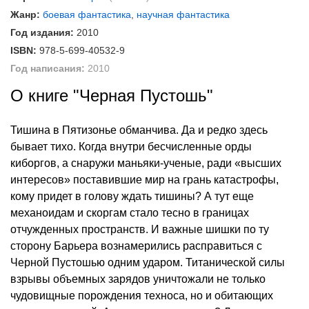
Жанр:
боевая фантастика
,
научная фантастика
Год издания:
2010
ISBN:
978-5-699-40532-9
Год написания:
2010
О книге "Черная Пустошь"
Тишина в Пятизонье обманчива. Да и редко здесь
бывает тихо. Когда внутри бесчисленные орды
киборгов, а снаружи маньяки-ученые, ради «высших
интересов» поставившие мир на грань катастрофы,
кому придет в голову ждать тишины? А тут еще
механоидам и скоргам стало тесно в границах
отчужденных пространств. И важные шишки по ту
сторону Барьера вознамерились расправиться с
Черной Пустошью одним ударом. Титанической силы
взрывы объемных зарядов уничтожали не только
чудовищные порождения техноса, но и обитающих