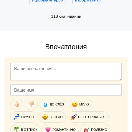
в формате epub
в формате rtf
318 скачиваний
Впечатления
ДО СЛЁЗ
МИЛО
СКУЧНО
ВЕСЕЛО
НЕ ОТОРВАТЬСЯ
В ОТПУСК
РОМАНТИЧНО
ПОЛЕЗНО