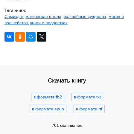
Теги книги:
Самиздат
,
магическая школа
,
волшебные существа
,
магия и
волшебство
,
книги о подростках
Скачать книгу
в формате fb2
в формате txt
в формате epub
в формате rtf
701 скачивание