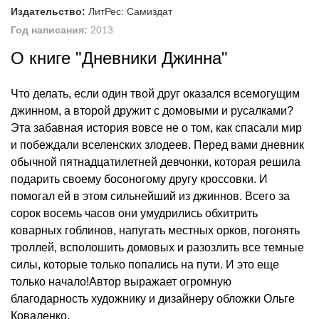
Издательство:
ЛитРес: Самиздат
Год написания:
2013
О книге "Дневники Джинна"
Что делать, если один твой друг оказался всемогущим
джинном, а второй дружит с домовыми и русалками?
Эта забавная история вовсе не о том, как спасали мир
и побеждали вселенских злодеев. Перед вами дневник
обычной пятнадцатилетней девчонки, которая решила
подарить своему босоногому другу кроссовки. И
помогал ей в этом сильнейший из джиннов. Всего за
сорок восемь часов они умудрились обхитрить
коварных гоблинов, напугать местных орков, погонять
троллей, всполошить домовых и разозлить все темные
силы, которые только попались на пути. И это еще
только начало!Автор выражает огромную
благодарность художнику и дизайнеру обложки Ольге
Коваленко.