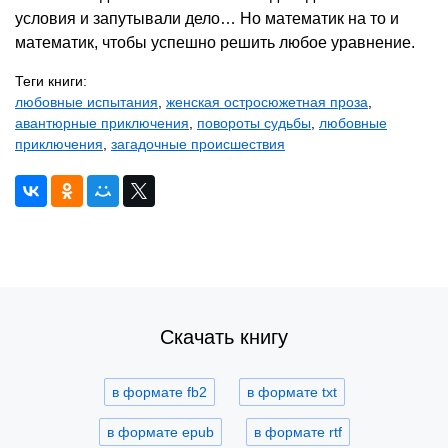
условия и запутывали дело… Но математик на то и
математик, чтобы успешно решить любое уравнение.
Теги книги:
любовные испытания
,
женская остросюжетная проза
,
авантюрные приключения
,
повороты судьбы
,
любовные
приключения
,
загадочные происшествия
Скачать книгу
в формате fb2
в формате txt
в формате epub
в формате rtf