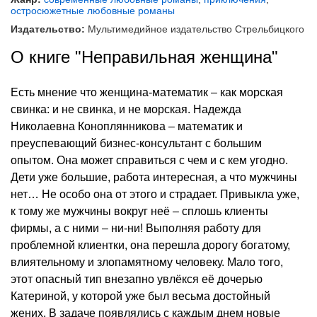
остросюжетные любовные романы
Издательство:
Мультимедийное издательство Стрельбицкого
О книге "Неправильная женщина"
Есть мнение что женщина-математик – как морская
свинка: и не свинка, и не морская. Надежда
Николаевна Коноплянникова – математик и
преуспевающий бизнес-консультант с большим
опытом. Она может справиться с чем и с кем угодно.
Дети уже большие, работа интересная, а что мужчины
нет… Не особо она от этого и страдает. Привыкла уже,
к тому же мужчины вокруг неё – сплошь клиенты
фирмы, а с ними – ни-ни! Выполняя работу для
проблемной клиентки, она перешла дорогу богатому,
влиятельному и злопамятному человеку. Мало того,
этот опасный тип внезапно увлёкся её дочерью
Катериной, у которой уже был весьма достойный
жених. В задаче появлялись с каждым днем новые