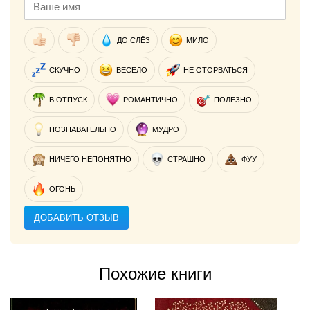
ДО СЛЁЗ
МИЛО
СКУЧНО
ВЕСЕЛО
НЕ ОТОРВАТЬСЯ
В ОТПУСК
РОМАНТИЧНО
ПОЛЕЗНО
ПОЗНАВАТЕЛЬНО
МУДРО
НИЧЕГО НЕПОНЯТНО
СТРАШНО
ФУУ
ОГОНЬ
ДОБАВИТЬ ОТЗЫВ
Похожие книги