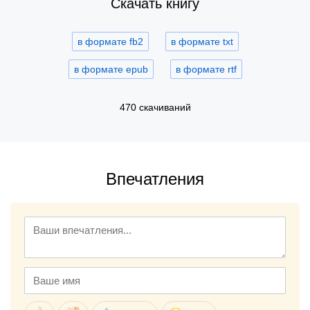
Скачать книгу
в формате fb2
в формате txt
в формате epub
в формате rtf
470 скачиваний
Впечатления