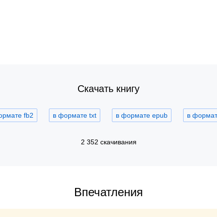
Скачать книгу
ормате fb2
в формате txt
в формате epub
в формате
2 352 скачивания
Впечатления