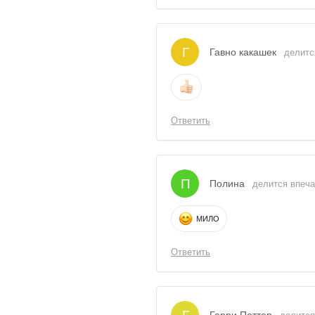
Г
Гавно какашек
делитс
Ответить
П
Полина
делится впеча
МИЛО
Ответить