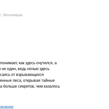
С. Могилевцев
онимает, как здесь очутился, а
н не один, ведь ночью здесь
пасаясь от взрывающихся
венные леса, открывая тайные
да больше секретов, чем казалось
ключения