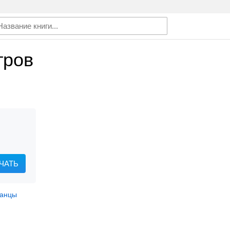
тров
ЧАТЬ
данцы