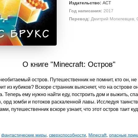
Издательство:
АСТ
Год написания:
2017
Перевод:
Дмитрий Могилевцев, 
О книге "Minecraft: Остров"
еобитаемый остров. Путешественник не помнит, кто он, не п
оит из кубиков? Вскоре странник выясняет, что на острове о
 Теперь ему нужно найти еду, построить дом и выжить, с
, орд зомби и потоков раскаленной лавы. Исследуя таинст
ми, путешественник вскоре узнает, что этот остров таит ку
,
фантастические миры
,
сверхспособности
,
Minecraft
,
опасные при