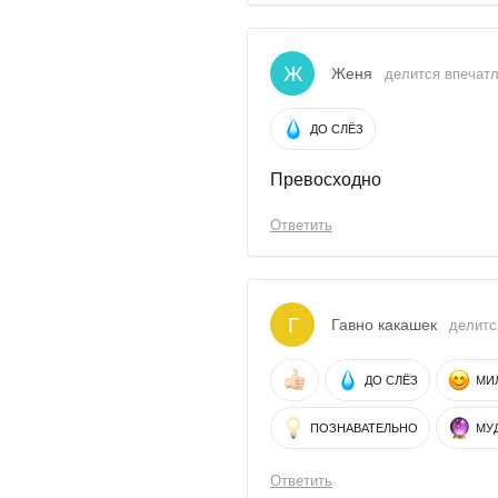
Ж
Женя
делится впечатле
ДО СЛЁЗ
Превосходно
Ответить
Г
Гавно какашек
делитс
ДО СЛЁЗ
МИ
ПОЗНАВАТЕЛЬНО
МУ
Ответить