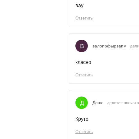
вау
Ответить
В
валопрфырвапм
дели
класно
Ответить
Д
Даша
делится впечатле
Круто
Ответить