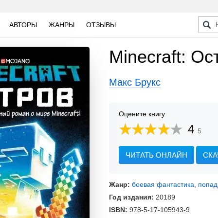
АВТОРЫ
ЖАНРЫ
ОТЗЫВЫ
Minecraft: Ос
Макс Брукс
Оцените книгу
4
5
ЧИТАТЬ ОНЛАЙН
СКА
Жанр:
боевая фантастика
,
попа
Год издания:
20189
ISBN:
978-5-17-105943-9