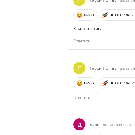
Г
Гарри Поттер
делится
МИЛО
НЕ ОТОРВАТЬ
Класна книга
Ответить
Г
Гарри Поттер
делится
МИЛО
НЕ ОТОРВАТЬ
Ответить
Д
даня
делится впечатле