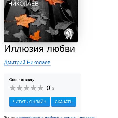
Иллюзия любви
Дмитрий Николаев
Оцените книгу
0
0
ЧИТАТЬ ОНЛАЙН
СКАЧАТЬ
Жанр:
остросюжетные любовные романы
,
триллеры
,