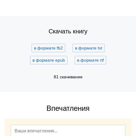
Скачать книгу
в формате fb2
в формате txt
в формате epub
в формате rtf
81 скачивание
Впечатления