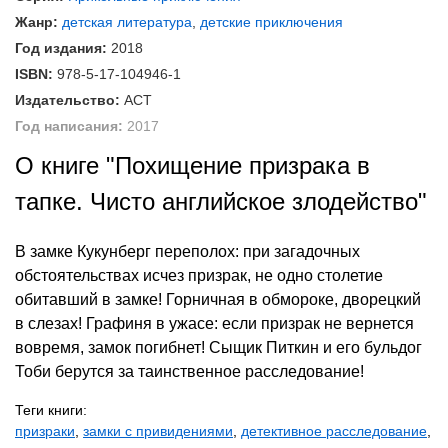
Жанр:
детская литература
,
детские приключения
Год издания:
2018
ISBN:
978-5-17-104946-1
Издательство:
АСТ
Год написания:
2017
О книге "Похищение призрака в
тапке. Чисто английское злодейство"
В замке Кукунберг переполох: при загадочных
обстоятельствах исчез призрак, не одно столетие
обитавший в замке! Горничная в обмороке, дворецкий
в слезах! Графиня в ужасе: если призрак не вернется
вовремя, замок погибнет! Сыщик Питкин и его бульдог
Тоби берутся за таинственное расследование!
Теги книги:
призраки
,
замки с привидениями
,
детективное расследование
,