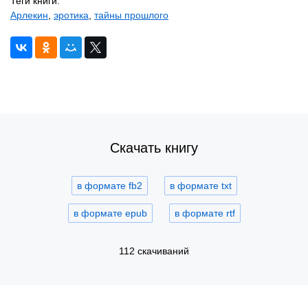
Теги книги:
Арлекин
,
эротика
,
тайны прошлого
Скачать книгу
в формате fb2
в формате txt
в формате epub
в формате rtf
112 скачиваний