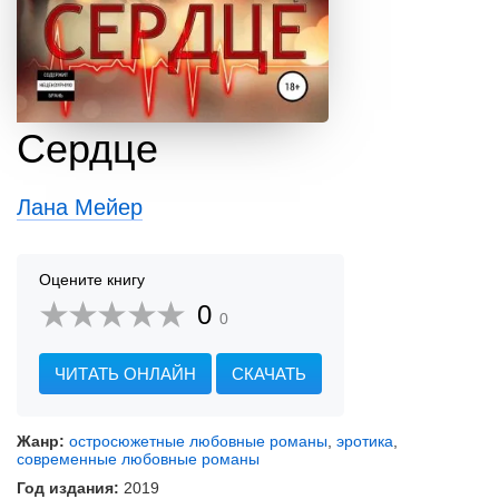
Сердце
Лана Мейер
Оцените книгу
0
0
ЧИТАТЬ ОНЛАЙН
СКАЧАТЬ
Жанр:
остросюжетные любовные романы
,
эротика
,
современные любовные романы
Год издания:
2019