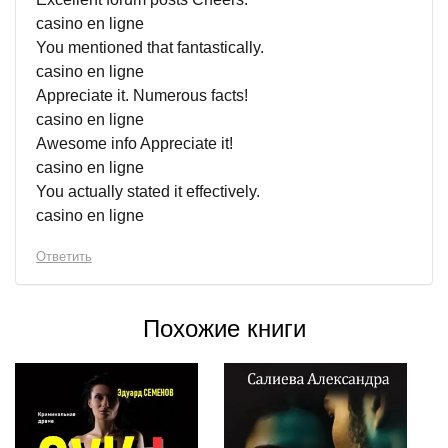
casino en ligne
You mentioned that fantastically.
casino en ligne
Appreciate it. Numerous facts!
casino en ligne
Awesome info Appreciate it!
casino en ligne
You actually stated it effectively.
casino en ligne
Ответить
Похожие книги