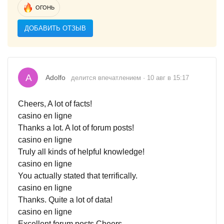
ОГОНЬ
ДОБАВИТЬ ОТЗЫВ
A
Adolfo
делится впечатлением · 10 авг в 15:17
Cheers, A lot of facts!
casino en ligne
Thanks a lot. A lot of forum posts!
casino en ligne
Truly all kinds of helpful knowledge!
casino en ligne
You actually stated that terrifically.
casino en ligne
Thanks. Quite a lot of data!
casino en ligne
Excellent forum posts Cheers.