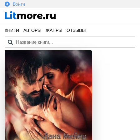
Войти
КНИГИ
АВТОРЫ
ЖАНРЫ
ОТЗЫВЫ