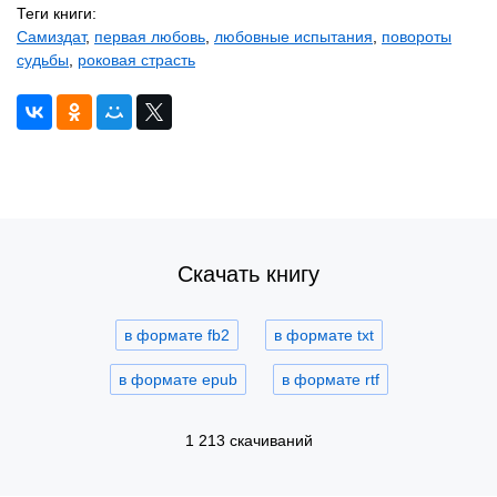
Теги книги:
Самиздат
,
первая любовь
,
любовные испытания
,
повороты
судьбы
,
роковая страсть
Скачать книгу
в формате fb2
в формате txt
в формате epub
в формате rtf
1 213 скачиваний