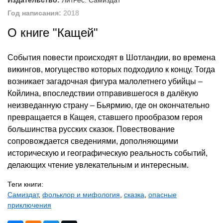
Издательство:
ЛитРес: Самиздат
Год написания:
2018
О книге "Кащей"
События повести происходят в Шотландии, во времена
викингов, могущество которых подходило к концу. Тогда
возникает загадочная фигура малолетнего убийцы –
Койлина, впоследствии отправившегося в далёкую
неизведанную страну – Бьярмию, где он окончательно
превращается в Кащея, ставшего прообразом героя
большинства русских сказок. Повествование
сопровождается сведениями, дополняющими
историческую и географическую реальность событий,
делающих чтение увлекательным и интересным.
Теги книги:
Самиздат
,
фольклор и мифология
,
сказка
,
опасные
приключения