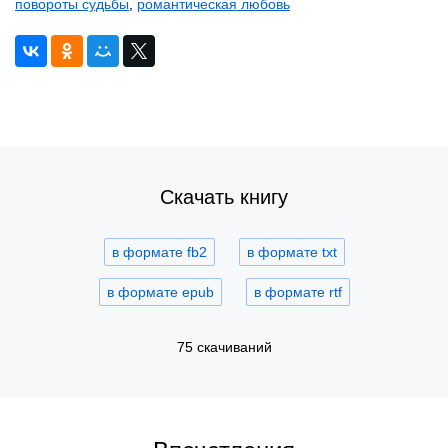
повороты судьбы
,
романтическая любовь
Скачать книгу
в формате fb2
в формате txt
в формате epub
в формате rtf
75 скачиваний