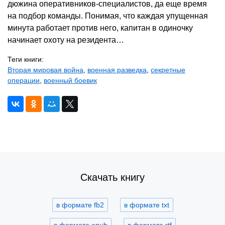
дюжина оперативников-специалистов, да еще время
на подбор команды. Понимая, что каждая упущенная
минута работает против него, капитан в одиночку
начинает охоту на резидента…
Теги книги:
Вторая мировая война
,
военная разведка
,
секретные
операции
,
военный боевик
Скачать книгу
в формате fb2
в формате txt
в формате epub
в формате rtf