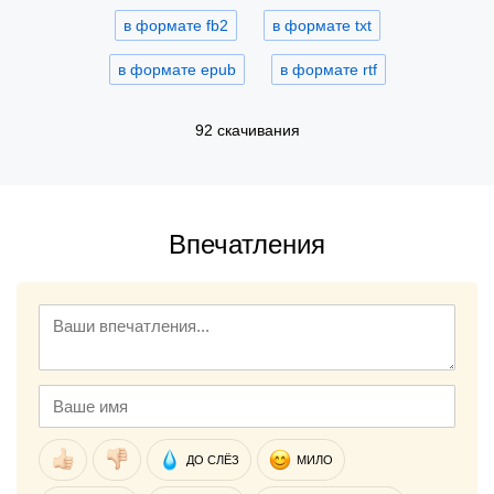
в формате fb2
в формате txt
в формате epub
в формате rtf
92 скачивания
Впечатления
ДО СЛЁЗ
МИЛО