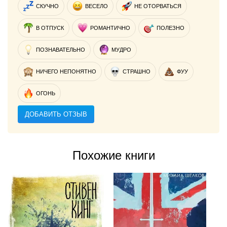
СКУЧНО
ВЕСЕЛО
НЕ ОТОРВАТЬСЯ
В ОТПУСК
РОМАНТИЧНО
ПОЛЕЗНО
ПОЗНАВАТЕЛЬНО
МУДРО
НИЧЕГО НЕПОНЯТНО
СТРАШНО
ФУУ
ОГОНЬ
ДОБАВИТЬ ОТЗЫВ
Похожие книги