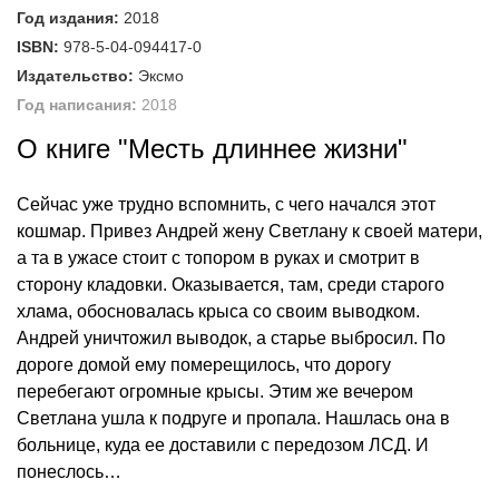
Год издания:
2018
ISBN:
978-5-04-094417-0
Издательство:
Эксмо
Год написания:
2018
О книге "Месть длиннее жизни"
Сейчас уже трудно вспомнить, с чего начался этот
кошмар. Привез Андрей жену Светлану к своей матери,
а та в ужасе стоит с топором в руках и смотрит в
сторону кладовки. Оказывается, там, среди старого
хлама, обосновалась крыса со своим выводком.
Андрей уничтожил выводок, а старье выбросил. По
дороге домой ему померещилось, что дорогу
перебегают огромные крысы. Этим же вечером
Светлана ушла к подруге и пропала. Нашлась она в
больнице, куда ее доставили с передозом ЛСД. И
понеслось…