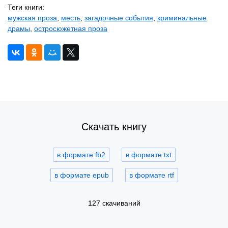
Теги книги:
мужская проза
,
месть
,
загадочные события
,
криминальные
драмы
,
остросюжетная проза
Скачать книгу
в формате fb2
в формате txt
в формате epub
в формате rtf
127 скачиваний