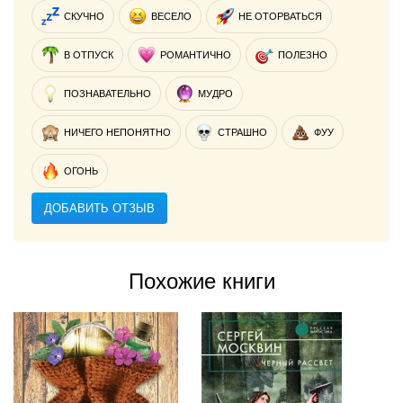
СКУЧНО
ВЕСЕЛО
НЕ ОТОРВАТЬСЯ
В ОТПУСК
РОМАНТИЧНО
ПОЛЕЗНО
ПОЗНАВАТЕЛЬНО
МУДРО
НИЧЕГО НЕПОНЯТНО
СТРАШНО
ФУУ
ОГОНЬ
ДОБАВИТЬ ОТЗЫВ
Похожие книги