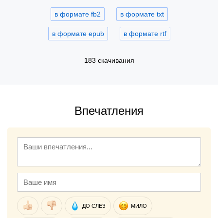
в формате fb2
в формате txt
в формате epub
в формате rtf
183 скачивания
Впечатления
ДО СЛЁЗ
МИЛО