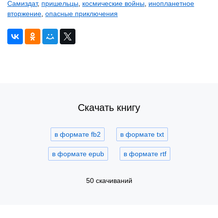
Самиздат
,
пришельцы
,
космические войны
,
инопланетное
вторжение
,
опасные приключения
Скачать книгу
в формате fb2
в формате txt
в формате epub
в формате rtf
50 скачиваний