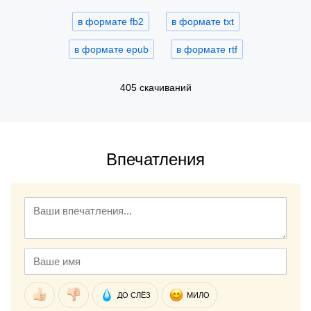
в формате fb2
в формате txt
в формате epub
в формате rtf
405 скачиваний
Впечатления
ДО СЛЁЗ
МИЛО