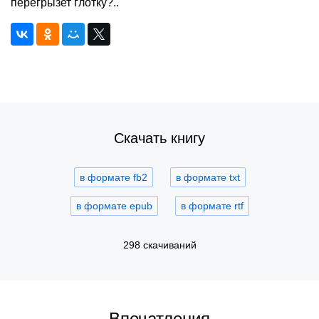
перегрызет глотку?..
Скачать книгу
в формате fb2
в формате txt
в формате epub
в формате rtf
298 скачиваний
Впечатления