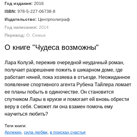
Год издания:
2016
ISBN:
978-5-227-06738-8
Издательство:
Центрполиграф
Год написания:
2014
Перевод:
О. Семык
О книге "Чудеса возможны"
Лара Колуэй, пережив очередной неудачный роман,
получает разрешение пожить в шикарном доме, где
работает няней, пока хозяева в отъезде. Неожиданное
появление спортивного агента Рубена Тайлера ломает
ее планы побыть в одиночестве. Он становится
спутником Лары в круизе и помогает ей вновь обрести
веру в себя. Сможет ли она взамен помочь ему
научиться любить?
Теги книги:
Арлекин
,
сила любви
,
в поисках счастья