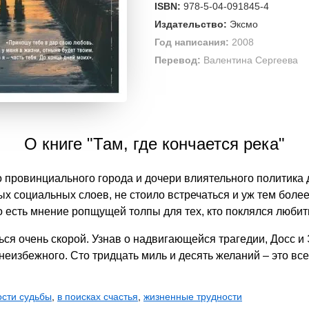
ISBN:
978-5-04-091845-4
Издательство:
Эксмо
Год написания:
2008
Перевод:
Валентина Сергеева
О книге "Там, где кончается река"
 провинциального города и дочери влиятельного политика
х социальных слоев, не стоило встречаться и уж тем более 
о есть мнение ропщущей толпы для тех, кто поклялся любит
ться очень скорой. Узнав о надвигающейся трагедии, Досс и
неизбежного. Сто тридцать миль и десять желаний – это все
ости судьбы
,
в поисках счастья
,
жизненные трудности