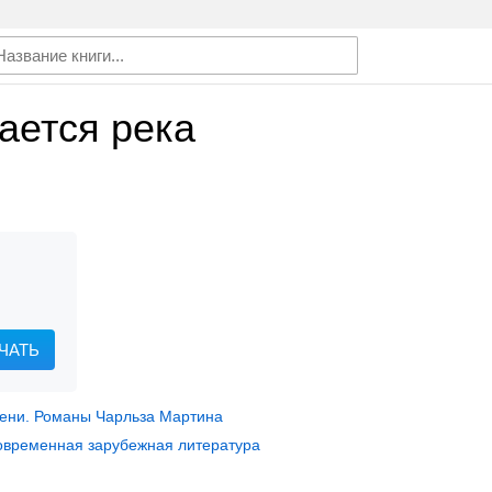
чается река
ЧАТЬ
ени. Романы Чарльза Мартина
овременная зарубежная литература