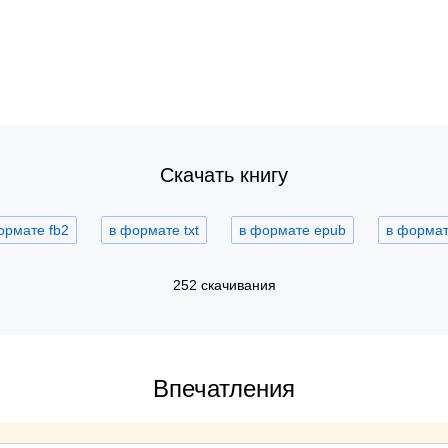
Скачать книгу
ормате fb2
в формате txt
в формате epub
в формате
252 скачивания
Впечатления