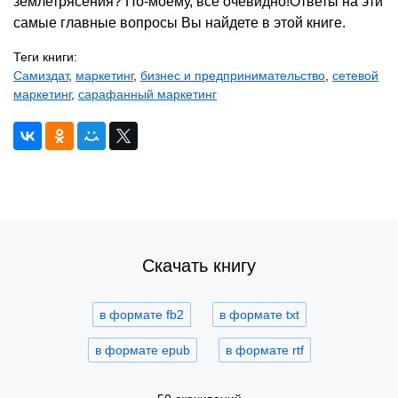
землетрясения? По-моему, всё очевидно!Ответы на эти
самые главные вопросы Вы найдете в этой книге.
Теги книги:
Самиздат
,
маркетинг
,
бизнес и предпринимательство
,
сетевой
маркетинг
,
сарафанный маркетинг
Скачать книгу
в формате fb2
в формате txt
в формате epub
в формате rtf