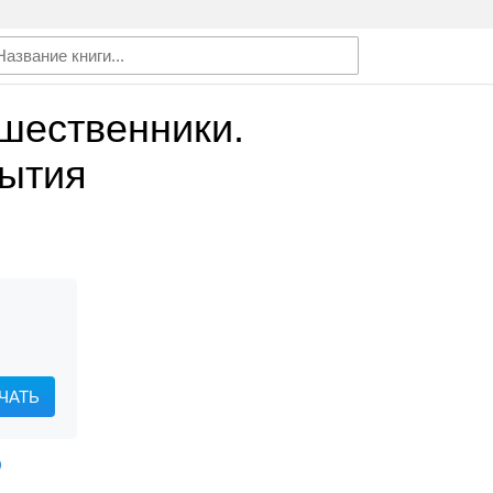
шественники.
рытия
ЧАТЬ
)