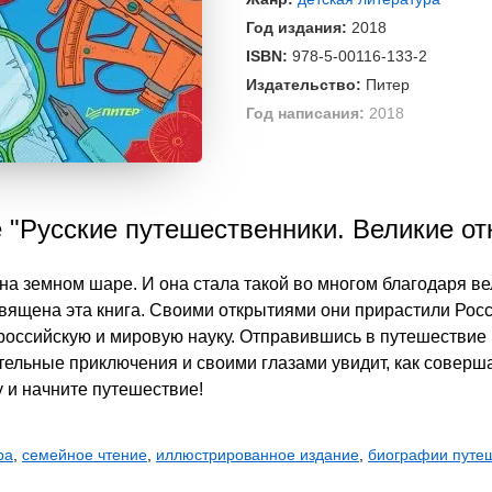
Год издания:
2018
ISBN:
978-5-00116-133-2
Издательство:
Питер
Год написания:
2018
е "Русские путешественники. Великие от
на земном шаре. И она стала такой во многом благодаря в
вящена эта книга. Своими открытиями они прирастили Рос
российскую и мировую науку. Отправившись в путешествие в
тельные приключения и своими глазами увидит, как соверш
 и начните путешествие!
ра
,
семейное чтение
,
иллюстрированное издание
,
биографии путе