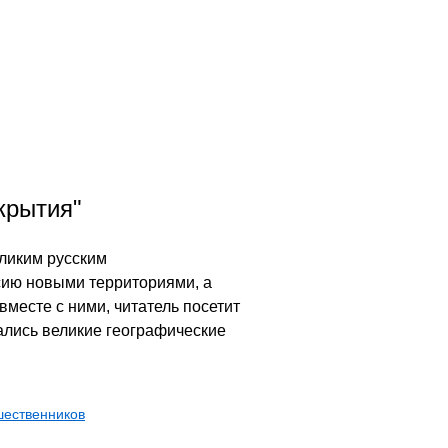
крытия"
еликим русским
сию новыми территориями, а
месте с ними, читатель посетит
ались великие географические
шественников