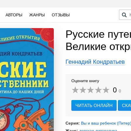
АВТОРЫ
ЖАНРЫ
ОТЗЫВЫ
Русские путе
Великие отк
Геннадий Кондратьев
Оцените книгу
0
0
ЧИТАТЬ ОНЛАЙН
СКА
Серия:
Вы и ваш ребенок (Питер
Жанр:
детская литература