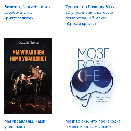
Биткоин, блокчейн и как
Тренинг по Ричарду Баху.
заработать на
70 упражнений, которые
криптовалютах
помогут вашей мечте
обрести крылья
Мы управляем, нами
Мозг во сне. Что происходит
управляют
с мозгом, пока мы спим