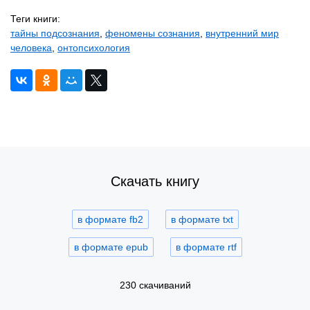
Теги книги:
тайны подсознания
,
феномены сознания
,
внутренний мир
человека
,
онтопсихология
Скачать книгу
в формате fb2
в формате txt
в формате epub
в формате rtf
230 скачиваний