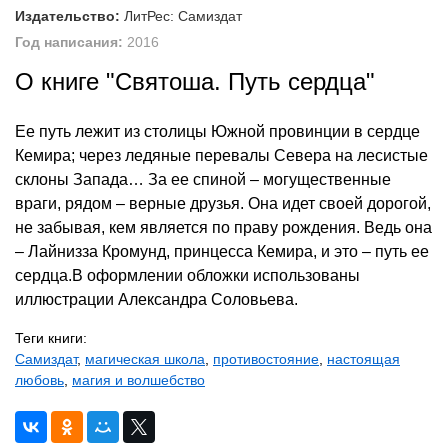
Издательство:
ЛитРес: Самиздат
Год написания:
2016
О книге "Святоша. Путь сердца"
Ее путь лежит из столицы Южной провинции в сердце
Кемира; через ледяные перевалы Cевера на лесистые
склоны Запада… За ее спиной – могущественные
враги, рядом – верные друзья. Она идет своей дорогой,
не забывая, кем является по праву рождения. Ведь она
– Лайнизза Кромунд, принцесса Кемира, и это – путь ее
сердца.В оформлении обложки использованы
иллюстрации Александра Соловьева.
Теги книги:
Самиздат
,
магическая школа
,
противостояние
,
настоящая
любовь
,
магия и волшебство