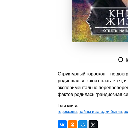
О к
Структурный гороскоп – не докт
родившаяся, как и полагается, 
экспериментально перепроверенн
фактов родилась грандиозная си
Теги книги:
гороскопы
,
тайны и загадки бытия
,
ж