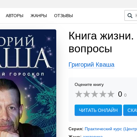
АВТОРЫ
ЖАНРЫ
ОТЗЫВЫ
Книга жизни.
вопросы
Григорий Кваша
Оцените книгу
0
0
ЧИТАТЬ ОНЛАЙН
СКА
Серия:
Практический курс (Цент
Жанр:
эзотерика