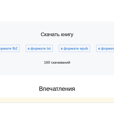
Скачать книгу
ормате fb2
в формате txt
в формате epub
в формате
160 скачиваний
Впечатления