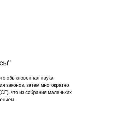
осы"
это обыкновенная наука,
ия законов, затем многократно
СГ), что из собрания маленьких
чением.