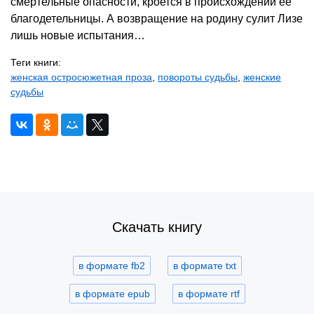
смертельные опасности, кроется в происхождении ее
благодетельницы. А возвращение на родину сулит Лизе
лишь новые испытания…
Теги книги:
женская остросюжетная проза
,
повороты судьбы
,
женские
судьбы
Скачать книгу
в формате fb2
в формате txt
в формате epub
в формате rtf