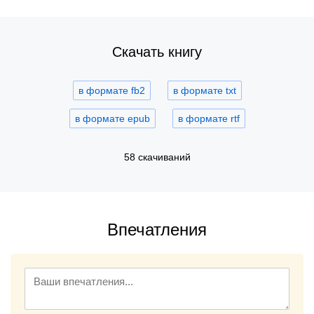
Скачать книгу
в формате fb2
в формате txt
в формате epub
в формате rtf
58 скачиваний
Впечатления