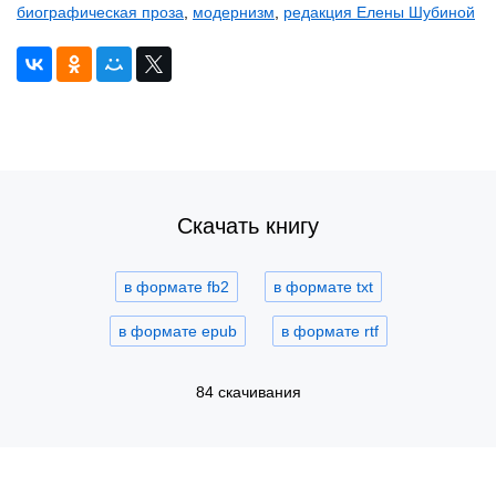
биографическая проза
,
модернизм
,
редакция Елены Шубиной
Скачать книгу
в формате fb2
в формате txt
в формате epub
в формате rtf
84 скачивания