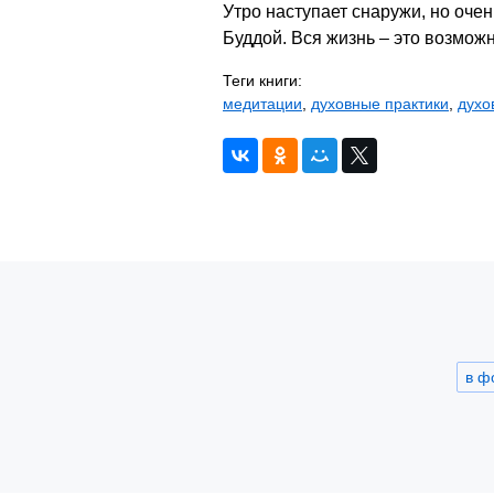
Утро наступает снаружи, но очен
Буддой. Вся жизнь – это возможн
Теги книги:
медитации
,
духовные практики
,
духо
в ф