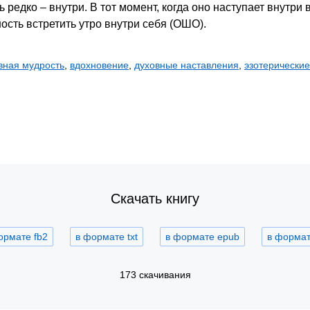
ь редко – внутри. В тот момент, когда оно наступает внутри
ость встретить утро внутри себя (ОШО).
вная мудрость
,
вдохновение
,
духовные наставления
,
эзотерические
Скачать книгу
ормате fb2
в формате txt
в формате epub
в формате
173 скачивания