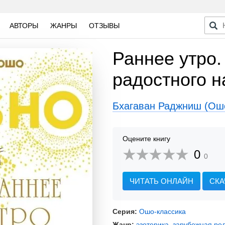
АВТОРЫ
ЖАНРЫ
ОТЗЫВЫ
Раннее утро.
радостного н
Бхагаван Раджниш (Ош
Оцените книгу
0
0
ЧИТАТЬ ОНЛАЙН
СКА
Серия:
Ошо-классика
Жанр:
эзотерика
,
зарубежная рел