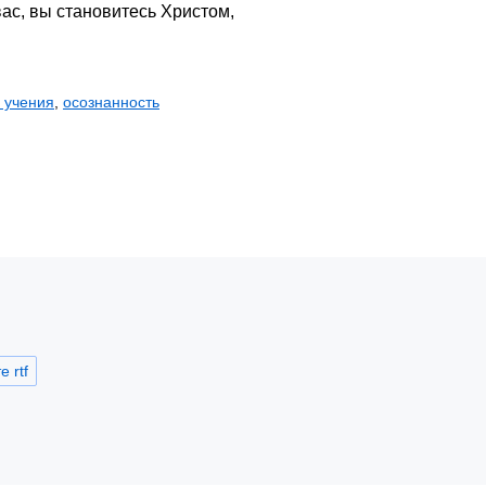
 вас, вы становитесь Христом,
 учения
,
осознанность
 rtf