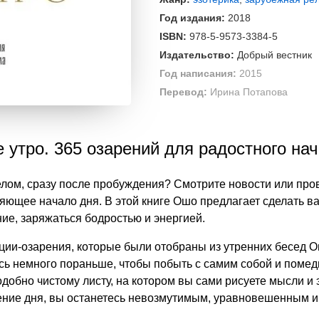
Год издания:
2018
ISBN:
978-5-9573-3384-5
Издательство:
Добрый вестник
Год написания:
2015
Перевод:
Ирина Потапова
е утро. 365 озарений для радостного нач
елом, сразу после пробуждения? Смотрите новости или про
ляющее начало дня. В этой книге Ошо предлагает сделать 
ние, заряжаться бодростью и энергией.
ии-озарения, которые были отобраны из утренних бесед О
сь немного пораньше, чтобы побыть с самим собой и помеди
добно чистому листу, на котором вы сами рисуете мысли и 
ечение дня, вы останетесь невозмутимым, уравновешенным и