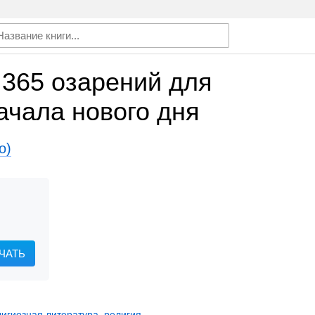
 365 озарений для
ачала нового дня
о)
ЧАТЬ
игиозная литература
,
религия