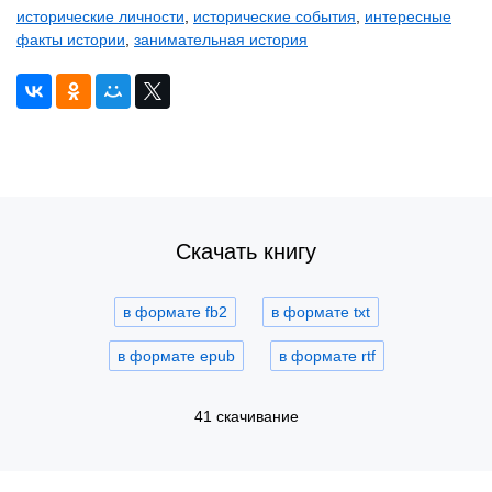
исторические личности
,
исторические события
,
интересные
факты истории
,
занимательная история
Скачать книгу
в формате fb2
в формате txt
в формате epub
в формате rtf
41 скачивание