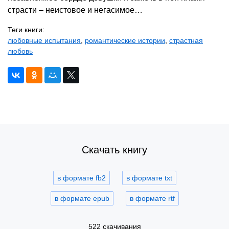
страсти – неистовое и негасимое…
Теги книги:
любовные испытания
,
романтические истории
,
страстная
любовь
Скачать книгу
в формате fb2
в формате txt
в формате epub
в формате rtf
522 скачивания