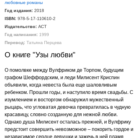
любовные романы
Год издания:
2018
ISBN:
978-5-17-110610-2
Издательство:
АСТ
Год написания:
1999
Перевод:
Татьяна Перцева
О книге "Узы любви"
О помолвке между Вулфриком де Торпом, будущим
графом Шеффордским, и леди Милисент Криспин
объявили, когда невеста была еще шаловливым
ребенком. Прошли годы, и наступило время свадьбы. С
изумлением и восторгом обнаружил мужественный
рыцарь, что угловатая девочка превратилась в чудную
красавицу, словно созданную для нежной любви.
Однако душа Милисент осталась прежней, и Вулфрику
предстоит совершить невозможное – покорить гордое и
независимое сердце девушки и зажечь в ней пламя