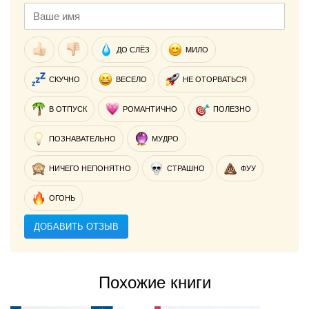
ДО СЛЁЗ
МИЛО
СКУЧНО
ВЕСЕЛО
НЕ ОТОРВАТЬСЯ
В ОТПУСК
РОМАНТИЧНО
ПОЛЕЗНО
ПОЗНАВАТЕЛЬНО
МУДРО
НИЧЕГО НЕПОНЯТНО
СТРАШНО
ФУУ
ОГОНЬ
ДОБАВИТЬ ОТЗЫВ
Похожие книги