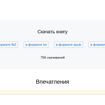
Скачать книгу
ормате fb2
в формате txt
в формате epub
в формате
756 скачиваний
Впечатления