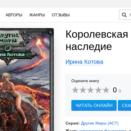
АВТОРЫ
ЖАНРЫ
ОТЗЫВЫ
Королевская 
наследие
Ирина Котова
Оцените книгу
0
0
ЧИТАТЬ ОНЛАЙН
СКА
Серия:
Другие Миры (АСТ)
Жанр:
героическая фантастика
,