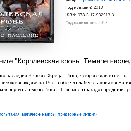
Год издания:
2018
ISBN:
978-5-17-982913-3
Год написания:
2018
ниге "Королевская кровь. Темное насле
ого наследия Черного Жреца – бога, которого давно нет на 
оявляются чудовища. Все слабее и слабее становится магия
ов вернуть темного бога… Еще много загадок предстоит р
испытания
,
магические миры
,
придворные интриги