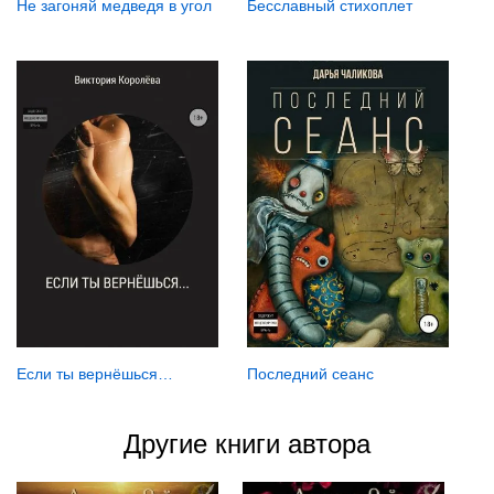
Не загоняй медведя в угол
Бесславный стихоплет
Если ты вернёшься…
Последний сеанс
Другие книги автора