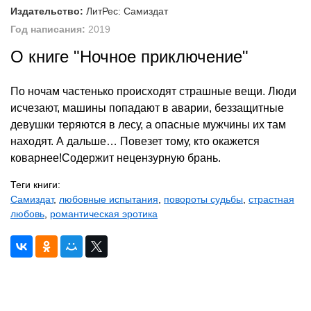
Издательство:
ЛитРес: Самиздат
Год написания:
2019
О книге "Ночное приключение"
По ночам частенько происходят страшные вещи. Люди
исчезают, машины попадают в аварии, беззащитные
девушки теряются в лесу, а опасные мужчины их там
находят. А дальше… Повезет тому, кто окажется
коварнее!Содержит нецензурную брань.
Теги книги:
Самиздат
,
любовные испытания
,
повороты судьбы
,
страстная
любовь
,
романтическая эротика