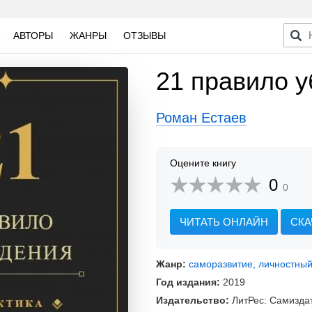
АВТОРЫ
ЖАНРЫ
ОТЗЫВЫ
21 правило 
Роман Естаев
Оцените книгу
0
0
ЧИТАТЬ ОНЛАЙН
СКА
Жанр:
саморазвитие, личностный
Год издания:
2019
Издательство:
ЛитРес: Самизда