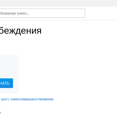
убеждения
ЧАТЬ
 рост
,
самосовершенствование
т