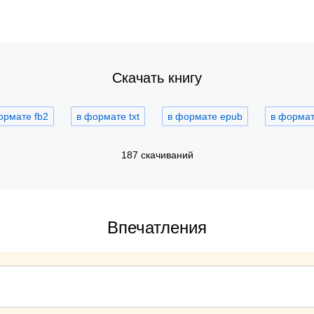
Скачать книгу
ормате fb2
в формате txt
в формате epub
в формате
187 скачиваний
Впечатления